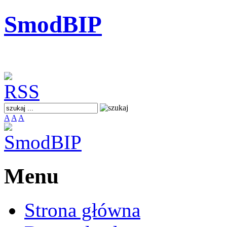
SmodBIP
A
A
A
Menu
Strona główna